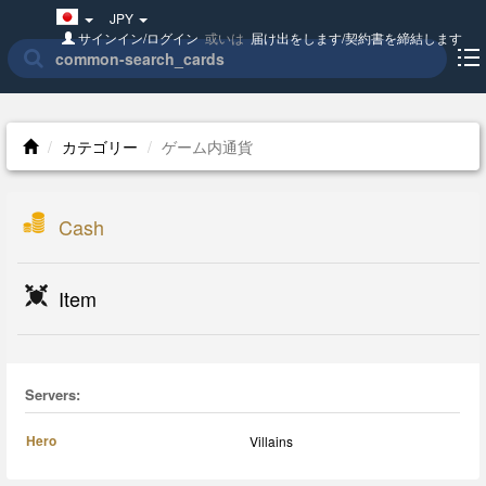
Japan(日
JPY
本
サインイン/ログイン
或いは
届け出をします/契約書を締結します
語)
カテゴリー
ゲーム内通貨
Cash
Item
Servers:
Hero
Villains