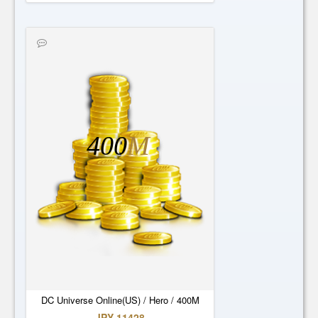
400
M
DC Universe Online(US) / Hero / 400M
JPY 11428