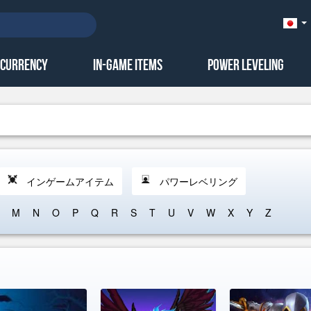
Ja
本
語)
 Currency
In-Game Items
Power Leveling
インゲームアイテム
パワーレベリング
M
N
O
P
Q
R
S
T
U
V
W
X
Y
Z