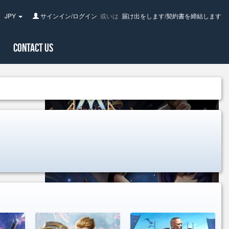
JPY
サインイン/ログイン
或いは
届け出をします/契約書を締結します
pan(日
Contact Us