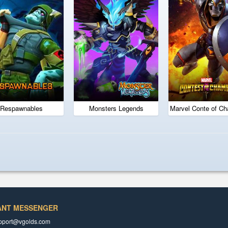
Respawnables
Monsters Legends
Marvel Conte of C
ANT MESSENGER
pport@vgolds.com