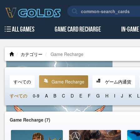
All Games
Game Card Recharge
In-Game
カテゴリー
Game Recharge
すべての
Game Recharge
ゲーム内通貨
すべての
0-9
A
B
C
D
E
F
G
H
I
J
K
L
Game Recharge
(7)