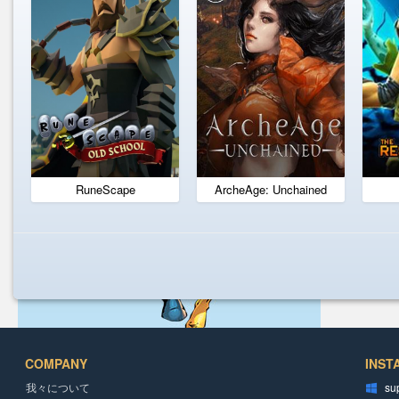
RuneScape
ArcheAge: Unchained
COMPANY
INST
我々について
su