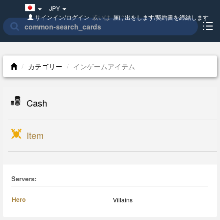
Japan(日
JPY
本
サインイン/ログイン
或いは
届け出をします/契約書を締結します
語)
カテゴリー
インゲームアイテム
Cash
Item
Servers:
Hero
Villains