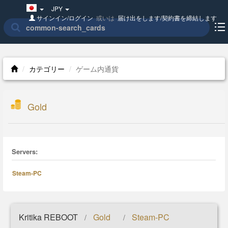
Japan(日
JPY
本
サインイン/ログイン
或いは
届け出をします/契約書を締結します
語)
カテゴリー
ゲーム内通貨
Gold
Servers:
Steam-PC
Kritika REBOOT
Gold
Steam-PC
/
/