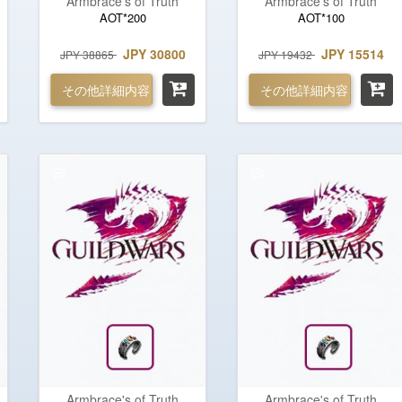
Armbrace's of Truth
Armbrace's of Truth
AOT*200
AOT*100
JPY 30800
JPY 15514
JPY 38865
JPY 19432
その他詳細内容
その他詳細内容
Armbrace's of Truth
Armbrace's of Truth