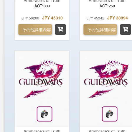
Armbrace's of Truth
Armbrace's of Truth
AOT*300
AOT*250
JPY 45310
JPY 38994
JPY 50200
JPY 45342
その他詳細内容
その他詳細内容
Armbrace's of Truth
Armbrace's of Truth