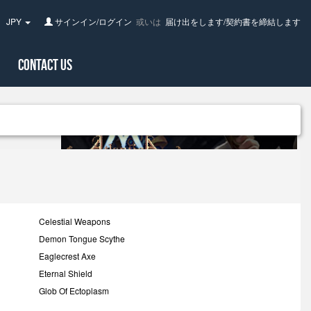
JPY
サインイン/ログイン
或いは
届け出をします/契約書を締結します
pan(日
Contact Us
Celestial Weapons
Demon Tongue Scythe
Eaglecrest Axe
Eternal Shield
Glob Of Ectoplasm
Insectoid Scythe