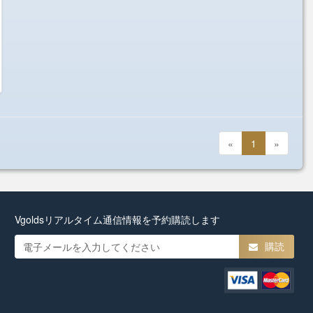
«
1
»
Vgoldsリアルタイム通信情報を予約購読します
購読