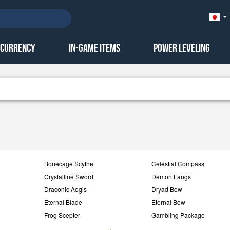
Ja
本
語)
 Currency
In-Game Items
Power Leveling
Bonecage Scythe
Celestial Compass
Crystalline Sword
Demon Fangs
Draconic Aegis
Dryad Bow
Eternal Blade
Eternal Bow
Frog Scepter
Gambling Package
GW1 Gold
Hot Sell Item