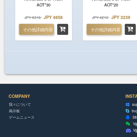
AOT*30
AOT*20
JPY 4858
JPY 3239
JPY 6316
JPY 4210
その他詳細内容
その他詳細内容
COMPANY
INST
我々について
su
掲示板
bu
ゲームニュース
38
Vg
V