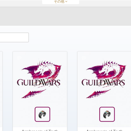
その他
ateria
Obsidian Edge
Obsidian Shards
Silverwing Recurve Bow
Skill tome
Voltaic Spear
Wintergreen Weapons
Zodiac Longbow
Zodiac Hammer