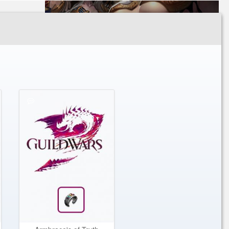
Oppressor's Weapons
Special Offer Package
Zaishen Keys
Zodiac Sword