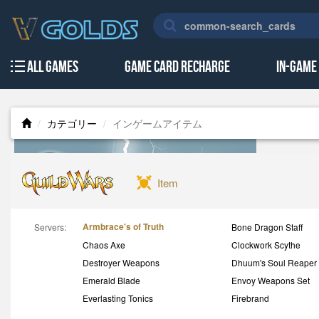
All Games
Game Card Recharge
In-Game
カテゴリー
インゲームアイテム
Item
Armbrace's of Truth
Servers:
Bone Dragon Staff
Chaos Axe
Clockwork Scythe
Destroyer Weapons
Dhuum's Soul Reaper
Emerald Blade
Envoy Weapons Set
Everlasting Tonics
Firebrand
GW Accounts
GW Consumables