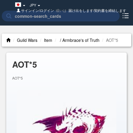
Japan(日
JPY
本
サインイン/ログイン
或いは
届け出をします/契約書を締結します
語)
Guild Wars
Item
/ Armbrace's of Truth
AOT*5
AOT*5
AOT*5