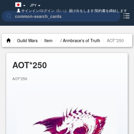
Japan(日
JPY
本
サインイン/ログイン
或いは
届け出をします/契約書を締結します
語)
Guild Wars
Item
/ Armbrace's of Truth
AOT*250
AOT*250
AOT*250