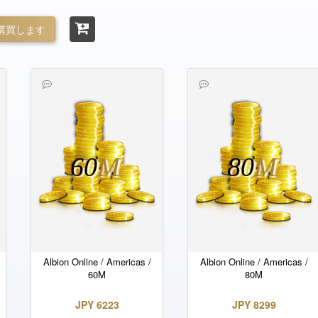
購買します
60
M
80
M
Albion Online / Americas /
Albion Online / Americas /
60M
80M
JPY 6223
JPY 8299