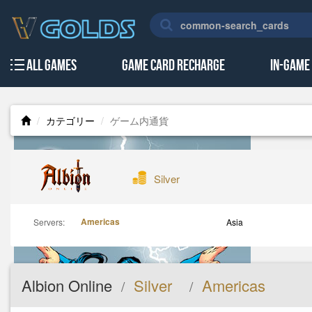
All Games
Game Card Recharge
In-Game
カテゴリー
ゲーム内通貨
Silver
Americas
Servers:
Asia
Albion Online
Silver
Americas
/
/