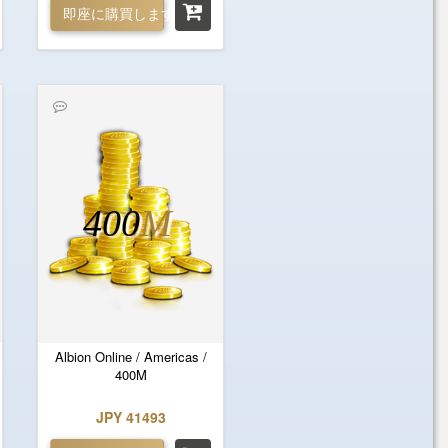
即座に購買します
400
M
Albion Online / Americas /
400M
JPY 41493