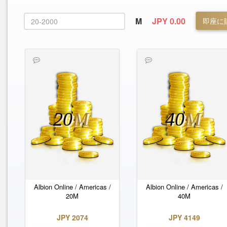
M
JPY 0.00
即座に
20
M
40
M
Albion Online / Americas /
Albion Online / Americas /
20M
40M
JPY 2074
JPY 4149