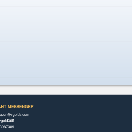
ANT MESSENGER
pport@vgolds.com
ygold365
3987309