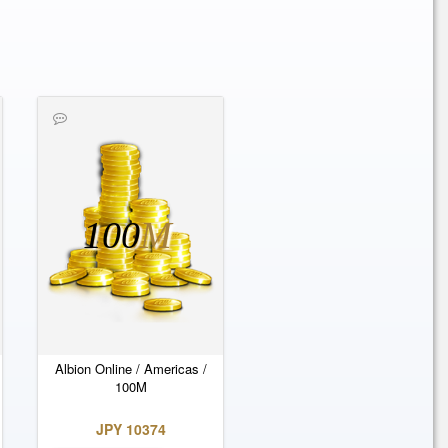
100
M
Albion Online / Americas /
100M
JPY 10374