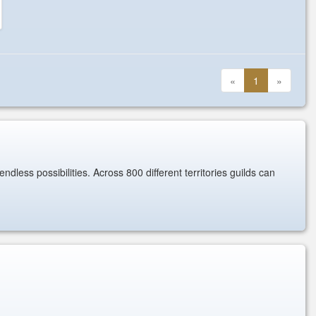
«
1
»
less possibilities. Across 800 different territories guilds can