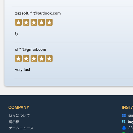
COMPANY
INST
我々について
su
掲示板
bu
ゲームニュース
38