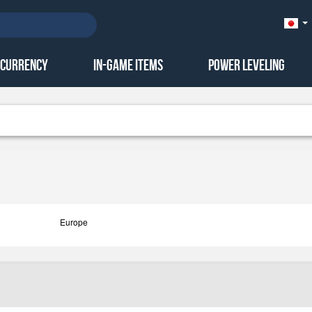
Ja
本
語)
 Currency
In-Game Items
Power Leveling
Europe