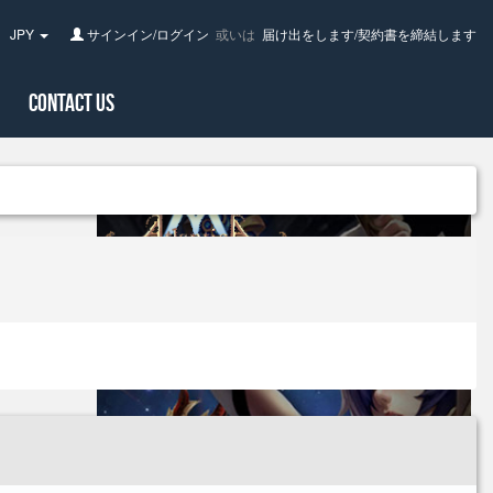
JPY
サインイン/ログイン
或いは
届け出をします/契約書を締結します
pan(日
Contact Us