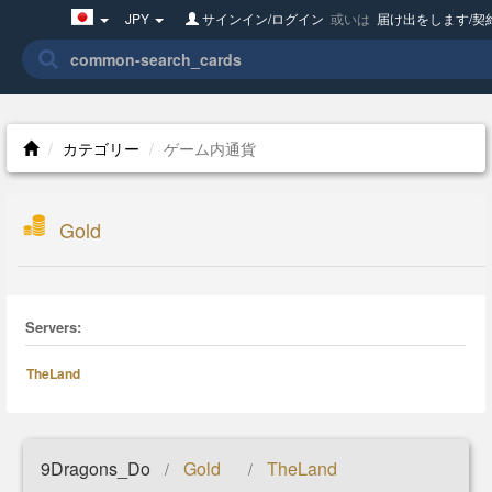
Japan(日
JPY
サインイン/ログイン
或いは
届け出をします/契
本
語)
カテゴリー
ゲーム内通貨
Gold
Servers:
TheLand
9Dragons_Do
Gold
TheLand
/
/