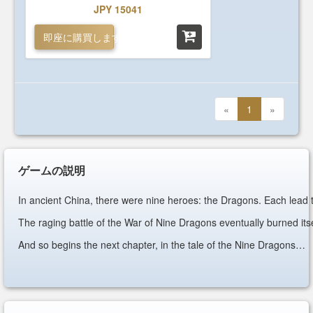
JPY 15041
即座に購買します
«
1
»
ゲームの説明
In ancient China, there were nine heroes: the Dragons. Each lead t
The raging battle of the War of Nine Dragons eventually burned itsel
And so begins the next chapter, in the tale of the Nine Dragons…