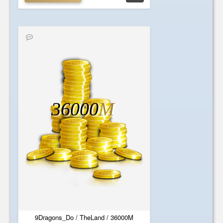
36000
M
9Dragons_Do / TheLand / 36000M