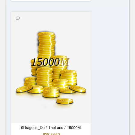
15000
M
9Dragons_Do / TheLand / 15000M
JPY 6267