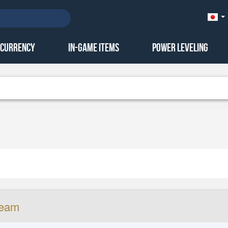
Ja
本
語)
 Currency
In-Game Items
Power Leveling
team