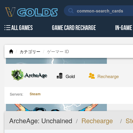
All Games
Game Card Recharge
In-Game
カテゴリー
ゲーマー ID
Gold
Rechearge
Steam
Servers:
ArcheAge: Unchained
Rechearge
S
/
/