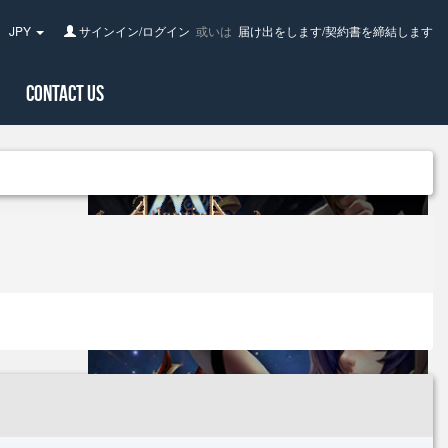
JPY
サインイン/ログイン
或いは
届け出をします/契約書を締結します
pan(日
Contact Us