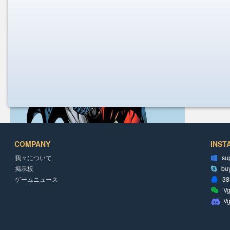
COMPANY
INST
我々について
su
掲示板
bu
ゲームニュース
38
Vg
V