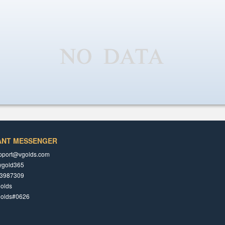
ANT MESSENGER
pport@vgolds.com
ygold365
3987309
olds
golds#0626