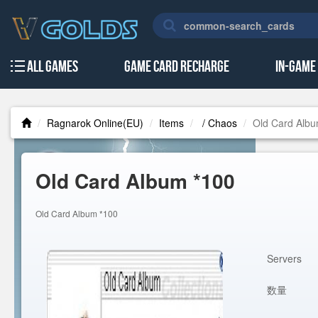
All Games
Game Card Recharge
In-Game
Ragnarok Online(EU)
Items
/ Chaos
Old Card Alb
Old Card Album *100
Old Card Album *100
Servers
数量