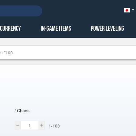
Ja
本
語)
 Currency
In-Game Items
Power Leveling
um *100
/ Chaos
1-100