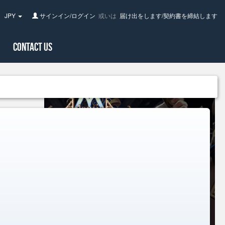
JPY
サインイン/ログイン
或いは
届け出をします/契約書を締結します
pan(日
Contact Us