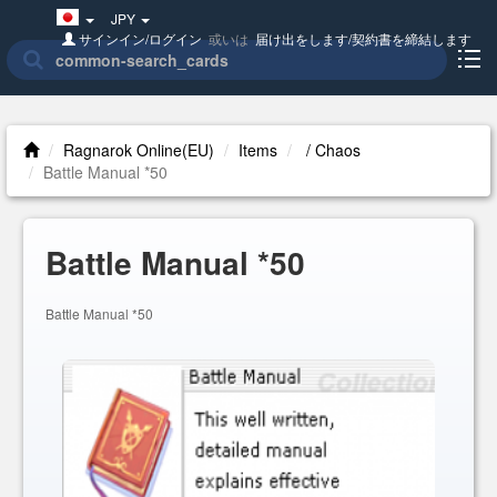
Japan(日
JPY
本
サインイン/ログイン
或いは
届け出をします/契約書を締結します
語)
Ragnarok Online(EU)
Items
/ Chaos
Battle Manual *50
Battle Manual *50
Battle Manual *50