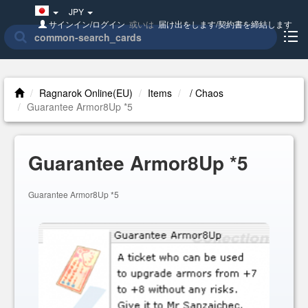
Japan(日
JPY
本
サインイン/ログイン
或いは
届け出をします/契約書を締結します
語)
Ragnarok Online(EU)
Items
/ Chaos
Guarantee Armor8Up *5
Guarantee Armor8Up *5
Guarantee Armor8Up *5