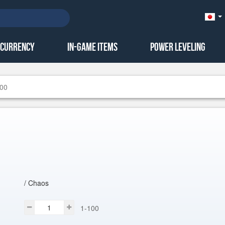
Ja
本
語)
 Currency
In-Game Items
Power Leveling
100
/ Chaos
1-100