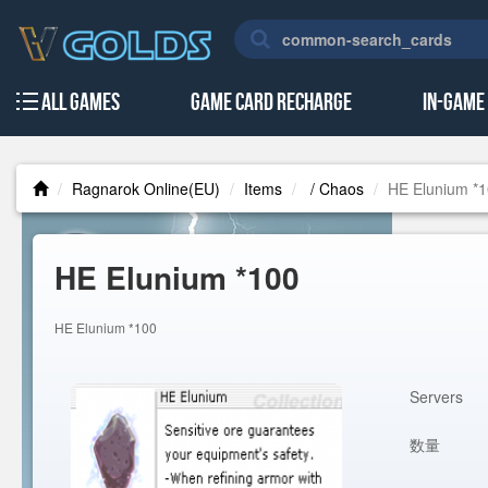
All Games
Game Card Recharge
In-Game
Ragnarok Online(EU)
Items
/ Chaos
HE Elunium *
HE Elunium *100
HE Elunium *100
Servers
数量