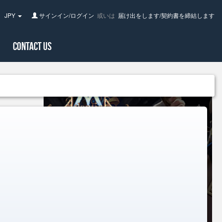
JPY
サインイン/ログイン
或いは
届け出をします/契約書を締結します
pan(日
Contact Us