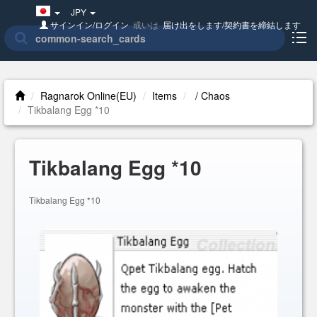
Japan(日
JPY
本
サインイン/ログイン
或いは
届け出をします/契約書を締結します
語)
Ragnarok Online(EU)
Items
/ Chaos
Tikbalang Egg *10
Tikbalang Egg *10
Tikbalang Egg *10