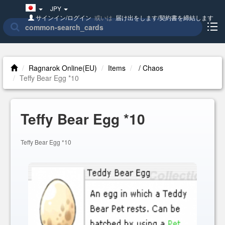
Japan(日
JPY
本
サインイン/ログイン
或いは
届け出をします/契約書を締結します
語)
Ragnarok Online(EU)
Items
/ Chaos
Teffy Bear Egg *10
Teffy Bear Egg *10
Teffy Bear Egg *10