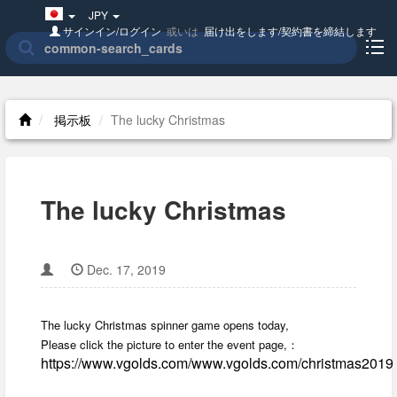
Japan(日
JPY
本
サインイン/ログイン
或いは
届け出をします/契約書を締結します
語)
掲示板
The lucky Christmas
The lucky Christmas
Dec. 17, 2019
The lucky Christmas spinner game opens today,
Please click the picture to enter the event page,：
https://www.vgolds.com/www.vgolds.com/christmas2019